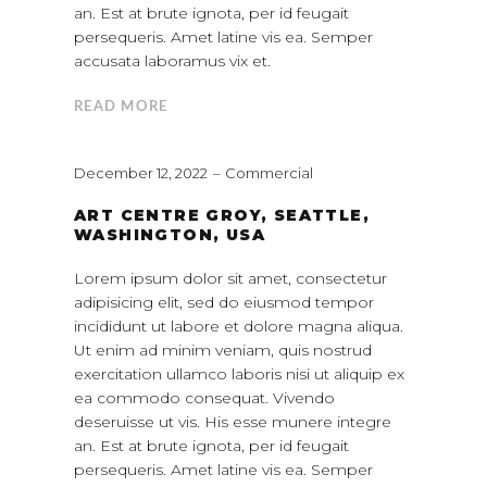
an. Est at brute ignota, per id feugait
persequeris. Amet latine vis ea. Semper
accusata laboramus vix et.
READ MORE
December 12, 2022
Commercial
ART CENTRE GROY, SEATTLE,
WASHINGTON, USA
Lorem ipsum dolor sit amet, consectetur
adipisicing elit, sed do eiusmod tempor
incididunt ut labore et dolore magna aliqua.
Ut enim ad minim veniam, quis nostrud
exercitation ullamco laboris nisi ut aliquip ex
ea commodo consequat. Vivendo
deseruisse ut vis. His esse munere integre
an. Est at brute ignota, per id feugait
persequeris. Amet latine vis ea. Semper