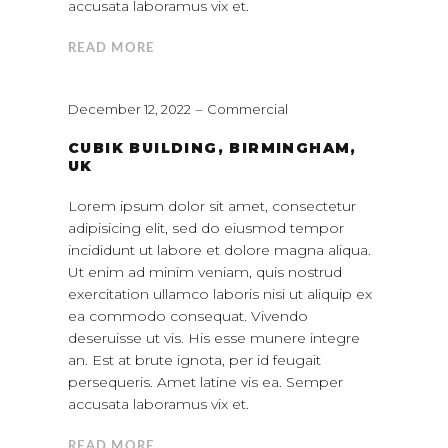
accusata laboramus vix et.
READ MORE
December 12, 2022
Commercial
CUBIK BUILDING, BIRMINGHAM,
UK
Lorem ipsum dolor sit amet, consectetur
adipisicing elit, sed do eiusmod tempor
incididunt ut labore et dolore magna aliqua.
Ut enim ad minim veniam, quis nostrud
exercitation ullamco laboris nisi ut aliquip ex
ea commodo consequat. Vivendo
deseruisse ut vis. His esse munere integre
an. Est at brute ignota, per id feugait
persequeris. Amet latine vis ea. Semper
accusata laboramus vix et.
READ MORE