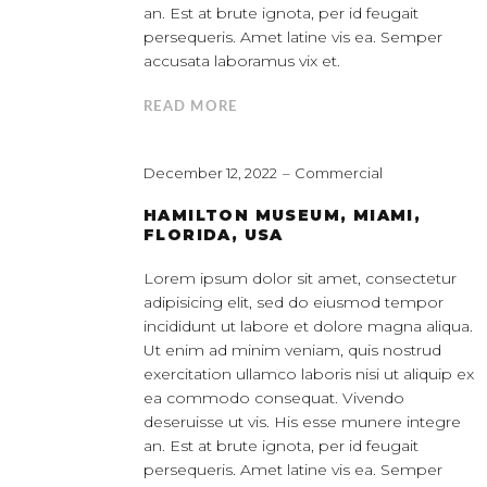
an. Est at brute ignota, per id feugait
persequeris. Amet latine vis ea. Semper
accusata laboramus vix et.
READ MORE
December 12, 2022
Commercial
HAMILTON MUSEUM, MIAMI,
FLORIDA, USA
Lorem ipsum dolor sit amet, consectetur
adipisicing elit, sed do eiusmod tempor
incididunt ut labore et dolore magna aliqua.
Ut enim ad minim veniam, quis nostrud
exercitation ullamco laboris nisi ut aliquip ex
ea commodo consequat. Vivendo
deseruisse ut vis. His esse munere integre
an. Est at brute ignota, per id feugait
persequeris. Amet latine vis ea. Semper