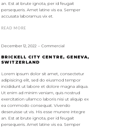
an. Est at brute ignota, per id feugait
persequeris. Amet latine vis ea. Semper
accusata laboramus vix et.
READ MORE
December 12, 2022
Commercial
BRICKELL CITY CENTRE, GENEVA,
SWITZERLAND
Lorem ipsum dolor sit amet, consectetur
adipisicing elit, sed do eiusmod tempor
incididunt ut labore et dolore magna aliqua.
Ut enim ad minim veniam, quis nostrud
exercitation ullamco laboris nisi ut aliquip ex
ea commodo consequat. Vivendo
deseruisse ut vis. His esse munere integre
an. Est at brute ignota, per id feugait
persequeris. Amet latine vis ea. Semper