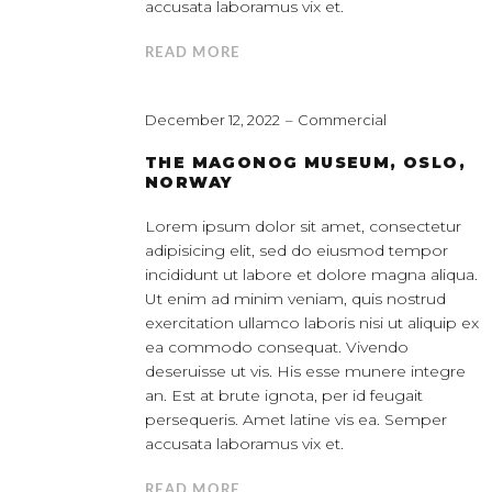
accusata laboramus vix et.
READ MORE
December 12, 2022
Commercial
THE MAGONOG MUSEUM, OSLO,
NORWAY
Lorem ipsum dolor sit amet, consectetur
adipisicing elit, sed do eiusmod tempor
incididunt ut labore et dolore magna aliqua.
Ut enim ad minim veniam, quis nostrud
exercitation ullamco laboris nisi ut aliquip ex
ea commodo consequat. Vivendo
deseruisse ut vis. His esse munere integre
an. Est at brute ignota, per id feugait
persequeris. Amet latine vis ea. Semper
accusata laboramus vix et.
READ MORE